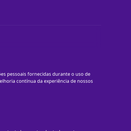
es pessoais fornecidas durante o uso de
elhoria contínua da experiência de nossos