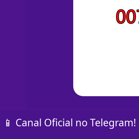
📱 Canal Oficial no Telegram!