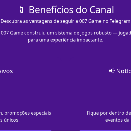
📱 Benefícios do Canal
Descubra as vantagens de seguir a 007 Game no Telegram
a 007 Game construiu um sistema de jogos robusto — jogad
para uma experiência impactante.
sivos
📢 Notí
m, promoções especiais
Fique por dentro d
s únicos!
eventos da