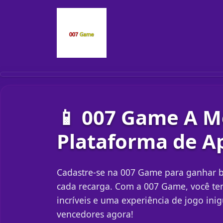
📱 007 Game A M
Plataforma de A
Cadastre-se na 007 Game para ganhar 
cada recarga. Com a 007 Game, você t
incríveis e uma experiência de jogo inig
vencedores agora!