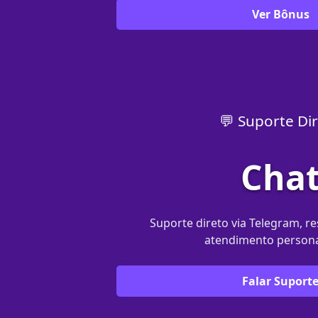
Ver Bônus
💬 Suporte Di
Cha
Suporte direto via Telegram, r
atendimento persona
Falar Suport