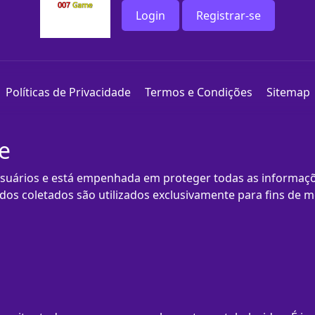
Login
Registrar-se
Políticas de Privacidade
Termos e Condições
Sitemap
de
 usuários e está empenhada em proteger todas as informaçõ
os coletados são utilizados exclusivamente para fins de m