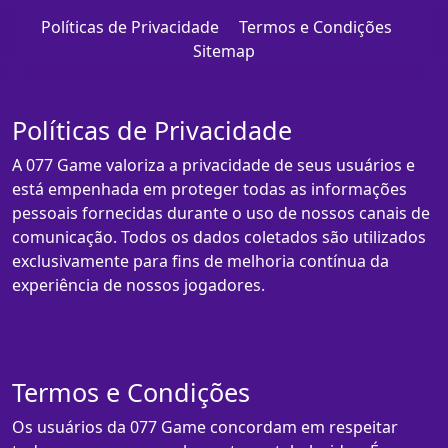
Políticas de Privacidade
Termos e Condições
Sitemap
Políticas de Privacidade
A 077 Game valoriza a privacidade de seus usuários e
está empenhada em proteger todas as informações
pessoais fornecidas durante o uso de nossos canais de
comunicação. Todos os dados coletados são utilizados
exclusivamente para fins de melhoria contínua da
experiência de nossos jogadores.
Termos e Condições
Os usuários da 077 Game concordam em respeitar