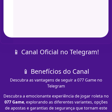
📱 Canal Oficial no Telegram!
📱 Benefícios do Canal
Descubra as vantagens de seguir a 077 Game no
Telegram
Descubra a emocionante experiência de jogar roleta no
077 Game
, explorando as diferentes variantes, opções
de apostas e garantias de segurança que tornam este