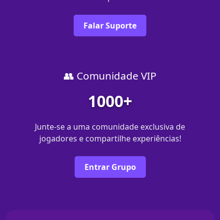
Falar Suporte
👥 Comunidade VIP
1000+
Junte-se a uma comunidade exclusiva de
jogadores e compartilhe experiências!
Entrar Grupo