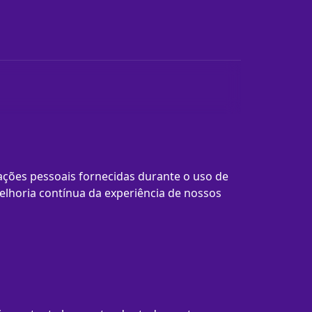
ações pessoais fornecidas durante o uso de
elhoria contínua da experiência de nossos