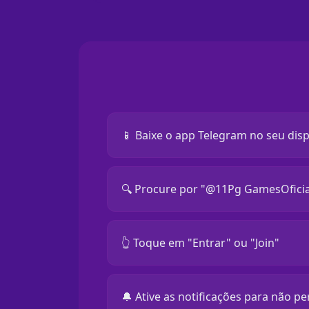
📱 Baixe o app Telegram no seu disp
🔍 Procure por "@11Pg GamesOficia
👆 Toque em "Entrar" ou "Join"
🔔 Ative as notificações para não p