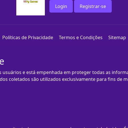
Login
Registrar-se
Políticas de Privacidade
Termos e Condições
Sitemap
de
us usuários e está empenhada em proteger todas as inform
os coletados são utilizados exclusivamente para fins de m