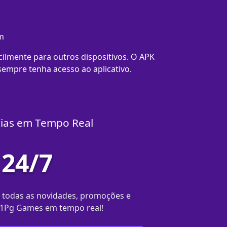
m
cilmente para outros dispositivos. O APK
sempre tenha acesso ao aplicativo.
cias em Tempo Real
24/7
e todas as novidades, promoções e
11Pg Games em tempo real!