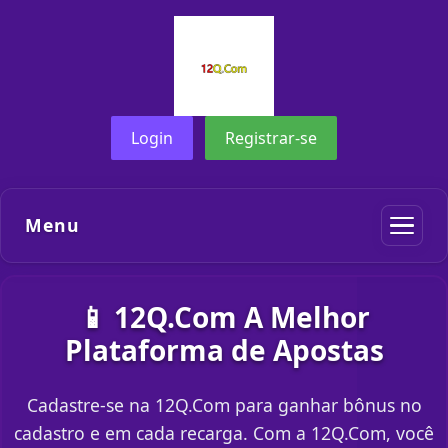
Login
Registrar-se
Menu
📱 12Q.Com A Melhor
Plataforma de Apostas
Cadastre-se na 12Q.Com para ganhar bônus no
cadastro e em cada recarga. Com a 12Q.Com, você