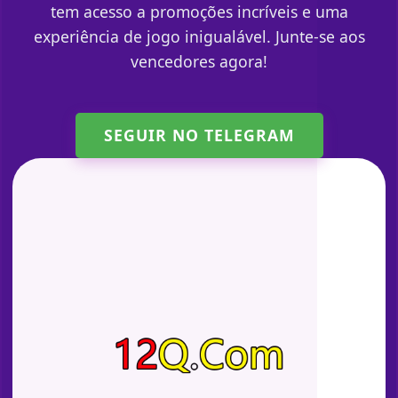
tem acesso a promoções incríveis e uma
experiência de jogo inigualável. Junte-se aos
vencedores agora!
SEGUIR NO TELEGRAM