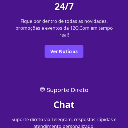
24/7
Fique por dentro de todas as novidades,
promoções e eventos da 12Q.Com em tempo
real!
Ver Notícias
💬 Suporte Direto
Chat
Suporte direto via Telegram, respostas rápidas e
atendimento personalizado!