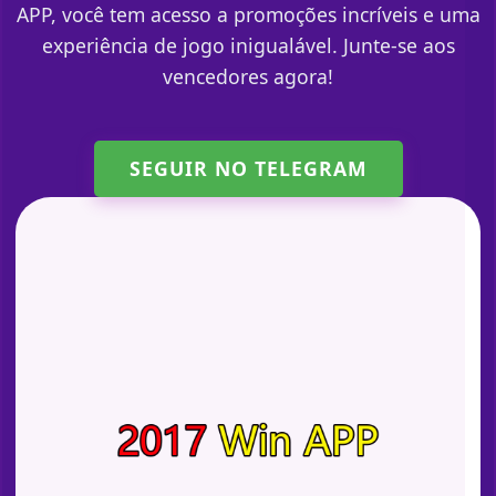
APP, você tem acesso a promoções incríveis e uma
experiência de jogo inigualável. Junte-se aos
vencedores agora!
SEGUIR NO TELEGRAM