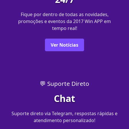
Fique por dentro de todas as novidades,
promoções e eventos da 2017 Win APP em
tempo real!
Ver Notícias
💬 Suporte Direto
Chat
Suporte direto via Telegram, respostas rápidas e
atendimento personalizado!