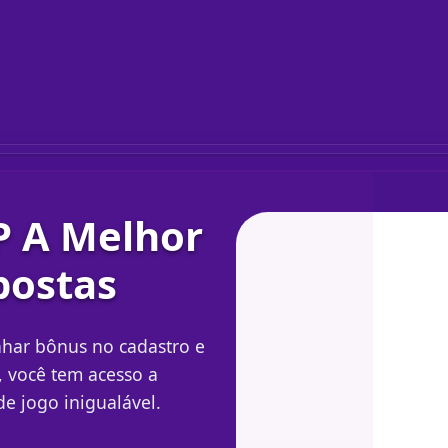
P A Melhor
postas
har bônus no cadastro e
 você tem acesso a
e jogo inigualável.