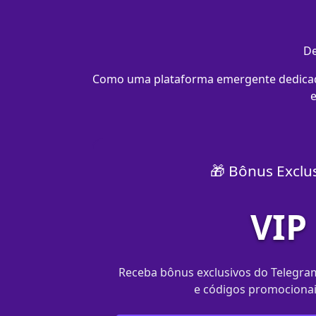
De
Como uma plataforma emergente dedicada
e
🎁 Bônus Exclu
VIP
Receba bônus exclusivos do Telegra
e códigos promocionai