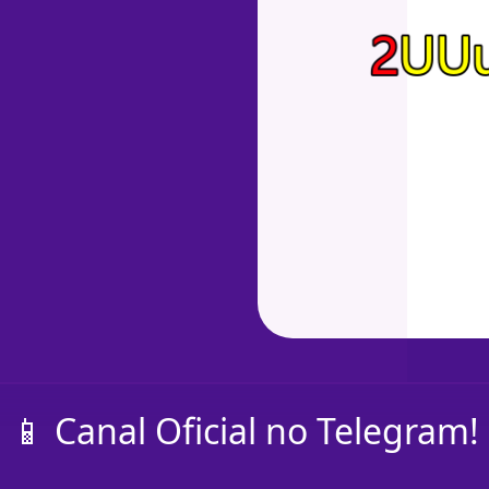
📱 Canal Oficial no Telegram!