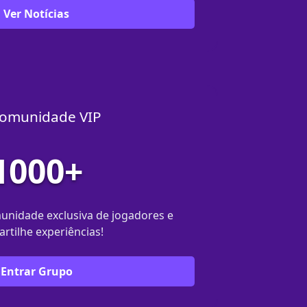
Ver Notícias
Comunidade VIP
1000+
unidade exclusiva de jogadores e
rtilhe experiências!
Entrar Grupo