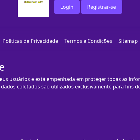
Login
Registrar-se
Políticas de Privacidade
Termos e Condições
Sitemap
de
seus usuários e está empenhada em proteger todas as info
dados coletados são utilizados exclusivamente para fins d