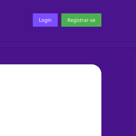
Login
Registrar-se