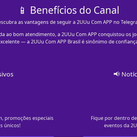
📱 Benefícios do Canal
scubra as vantagens de seguir a 2UUu Com APP no Teleg
 ao bom atendimento, a 2UUu Com APP conquistou os jog
xcelente — a 2UUu Com APP Brasil é sinônimo de confiança
sivos
📢 Notí
m, promoções especiais
Fique por dentro d
s únicos!
eventos da 2