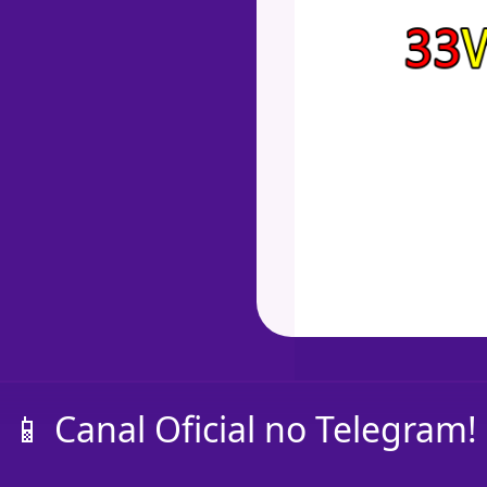
📱 Canal Oficial no Telegram!