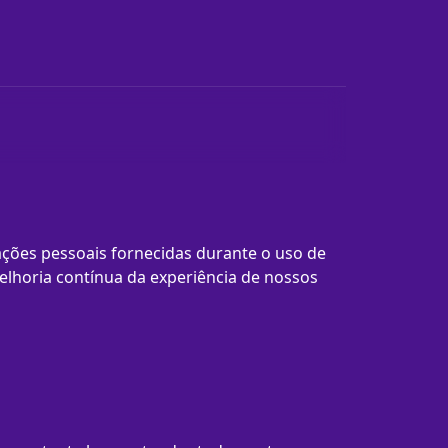
ações pessoais fornecidas durante o uso de
elhoria contínua da experiência de nossos