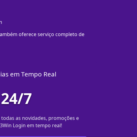
m
também oferece serviço completo de
cias em Tempo Real
24/7
e todas as novidades, promoções e
33Win Login em tempo real!