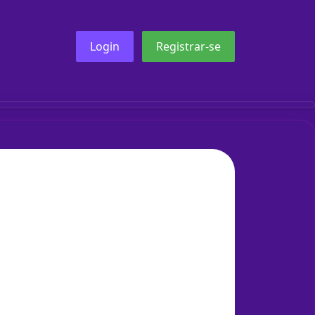
Login
Registrar-se