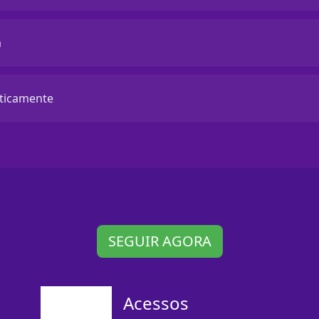
a
aticamente
SEGUIR AGORA
Acessos