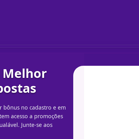
A Melhor
postas
r bônus no cadastro e em
 tem acesso a promoções
ualável. Junte-se aos