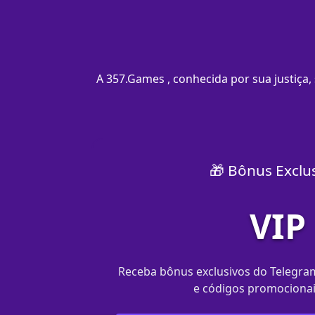
A 357.Games , conhecida por sua justiça,
🎁 Bônus Exclu
VIP
Receba bônus exclusivos do Telegra
e códigos promocionai