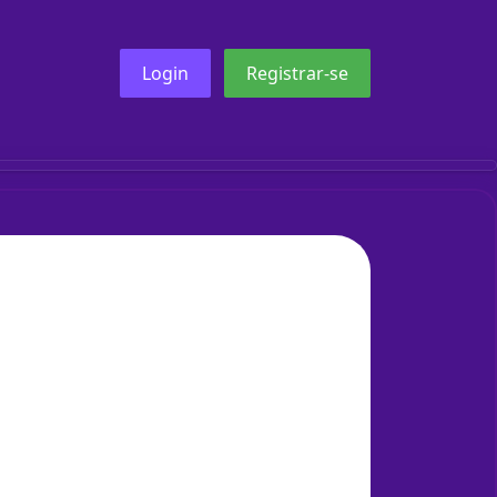
Login
Registrar-se