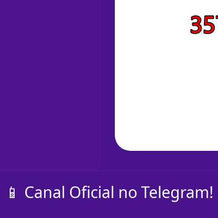
📱 Canal Oficial no Telegram!