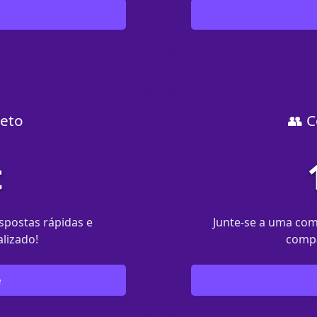
reto
👥 
t
espostas rápidas e
Junte-se a uma com
lizado!
compa
e