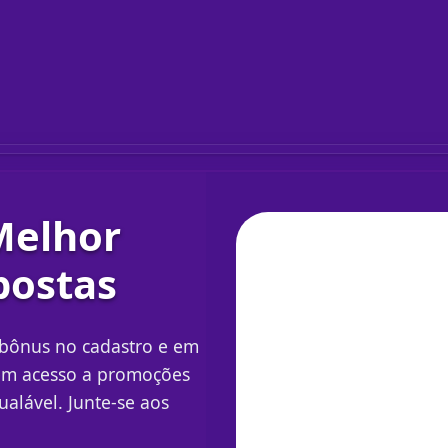
Melhor
postas
 bônus no cadastro e em
tem acesso a promoções
ualável. Junte-se aos