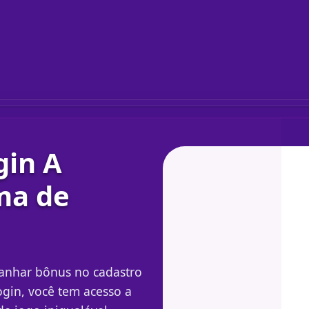
gin A
ma de
anhar bônus no cadastro
gin, você tem acesso a