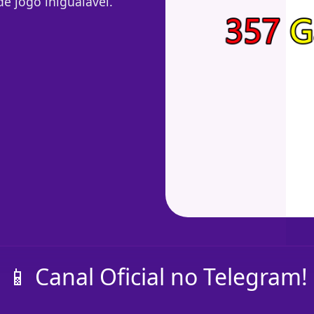
e jogo inigualável.
📱 Canal Oficial no Telegram!