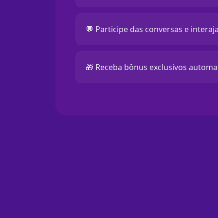
💬 Participe das conversas e interaj
🎁 Receba bônus exclusivos autom