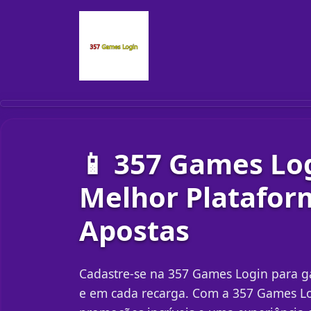
📱 357 Games Lo
Melhor Platafor
Apostas
Cadastre-se na 357 Games Login para g
e em cada recarga. Com a 357 Games Lo