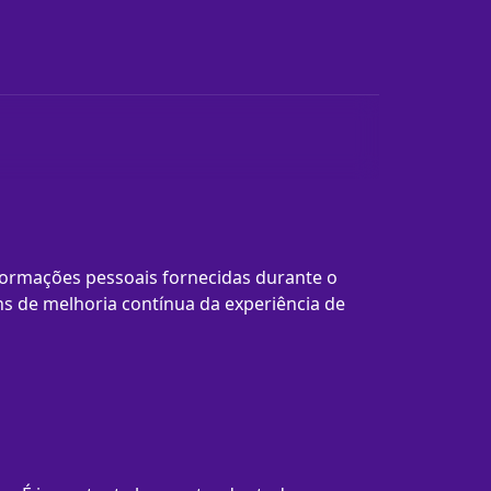
formações pessoais fornecidas durante o
ns de melhoria contínua da experiência de