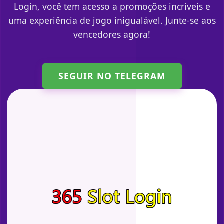
Login, você tem acesso a promoções incríveis e
uma experiência de jogo inigualável. Junte-se aos
vencedores agora!
SEGUIR NO TELEGRAM