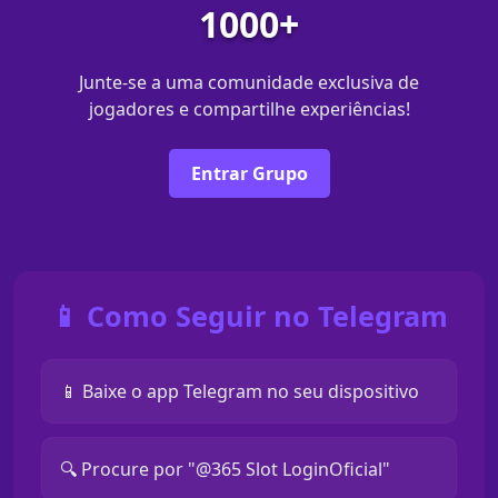
1000+
Junte-se a uma comunidade exclusiva de
jogadores e compartilhe experiências!
Entrar Grupo
📱 Como Seguir no Telegram
📱 Baixe o app Telegram no seu dispositivo
🔍 Procure por "@365 Slot LoginOficial"