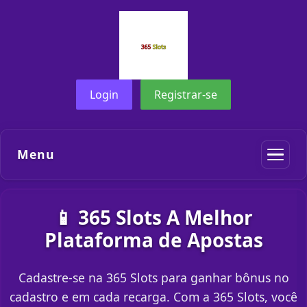
Login
Registrar-se
Menu
📱 365 Slots A Melhor
Plataforma de Apostas
Cadastre-se na 365 Slots para ganhar bônus no
cadastro e em cada recarga. Com a 365 Slots, você