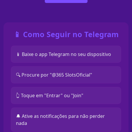
📱 Como Seguir no Telegram
📱 Baixe o app Telegram no seu dispositivo
🔍 Procure por "@365 SlotsOficial"
👆 Toque em "Entrar" ou "Join"
🔔 Ative as notificações para não perder
nada