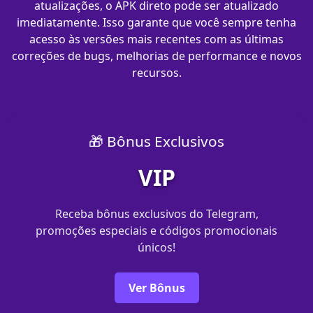
atualizações, o APK direto pode ser atualizado
imediatamente. Isso garante que você sempre tenha
acesso às versões mais recentes com as últimas
correções de bugs, melhorias de performance e novos
recursos.
🎁 Bônus Exclusivos
VIP
Receba bônus exclusivos do Telegram,
promoções especiais e códigos promocionais
únicos!
Ver Bônus