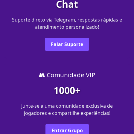
Chat
Suporte direto via Telegram, respostas rápidas e
atendimento personalizado!
Falar Suporte
👥 Comunidade VIP
1000+
Junte-se a uma comunidade exclusiva de
jogadores e compartilhe experiências!
Entrar Grupo