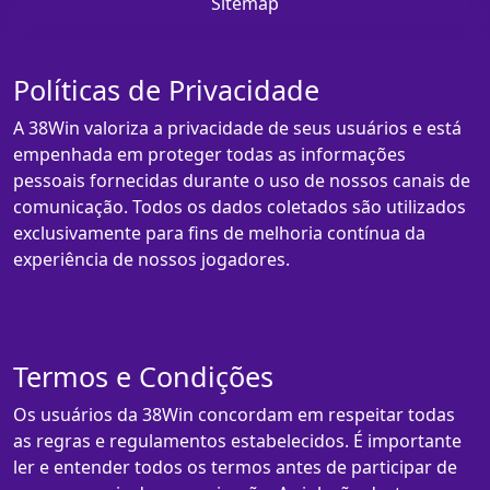
Sitemap
Políticas de Privacidade
A 38Win valoriza a privacidade de seus usuários e está
empenhada em proteger todas as informações
pessoais fornecidas durante o uso de nossos canais de
comunicação. Todos os dados coletados são utilizados
exclusivamente para fins de melhoria contínua da
experiência de nossos jogadores.
Termos e Condições
Os usuários da 38Win concordam em respeitar todas
as regras e regulamentos estabelecidos. É importante
ler e entender todos os termos antes de participar de