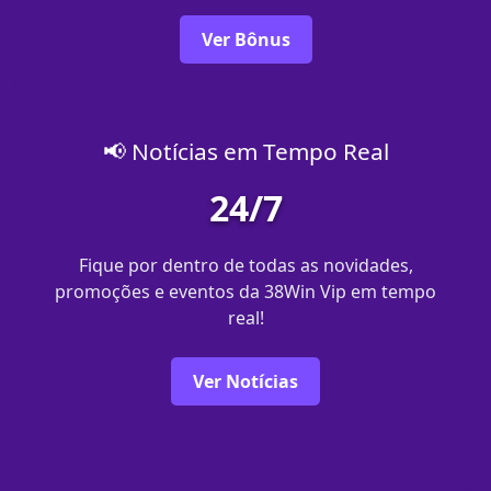
Ver Bônus
📢 Notícias em Tempo Real
24/7
Fique por dentro de todas as novidades,
promoções e eventos da 38Win Vip em tempo
real!
Ver Notícias