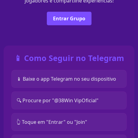
jogadores e compartilhe experiências!
Entrar Grupo
📱 Como Seguir no Telegram
📱 Baixe o app Telegram no seu dispositivo
🔍 Procure por "@38Win VipOficial"
👆 Toque em "Entrar" ou "Join"