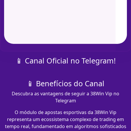
📱 Canal Oficial no Telegram!
📱 Benefícios do Canal
Descubra as vantagens de seguir a 38Win Vip no
Telegram
O módulo de apostas esportivas da 38Win Vip
representa um ecossistema complexo de trading em
tempo real, fundamentado em algoritmos sofisticados