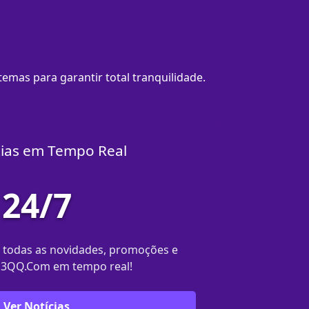
mas para garantir total tranquilidade.
cias em Tempo Real
24/7
e todas as novidades, promoções e
 3QQ.Com em tempo real!
Ver Notícias