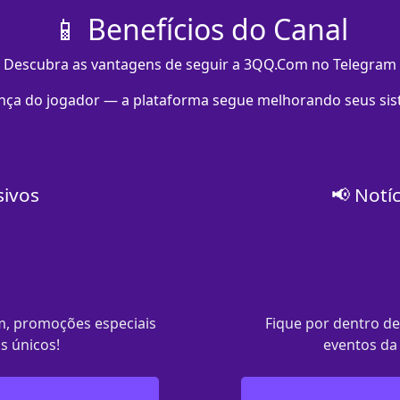
📱 Benefícios do Canal
Descubra as vantagens de seguir a 3QQ.Com no Telegram
nça do jogador — a plataforma segue melhorando seus siste
sivos
📢 Notí
m, promoções especiais
Fique por dentro d
s únicos!
eventos da