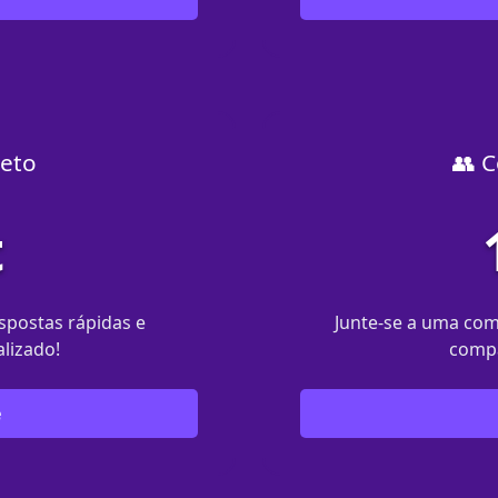
reto
👥 
t
espostas rápidas e
Junte-se a uma com
lizado!
compa
e