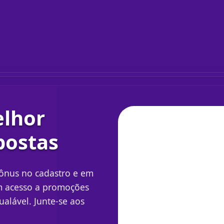
elhor
postas
ônus no cadastro e em
m acesso a promoções
ualável. Junte-se aos