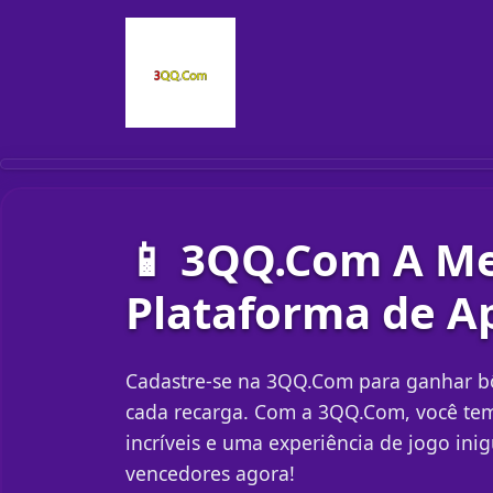
📱 3QQ.Com A M
Plataforma de A
Cadastre-se na 3QQ.Com para ganhar b
cada recarga. Com a 3QQ.Com, você te
incríveis e uma experiência de jogo inig
vencedores agora!