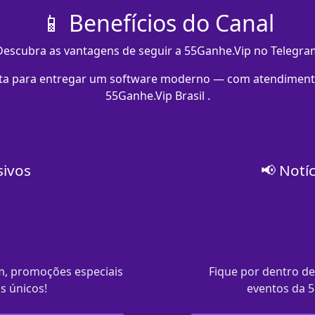
📱 Benefícios do Canal
Descubra as vantagens de seguir a 55Ganhe.Vip no Telegra
nta para entregar um software moderno — com atendimento
55Ganhe.Vip Brasil .
sivos
📢 Notí
m, promoções especiais
Fique por dentro d
s únicos!
eventos da 