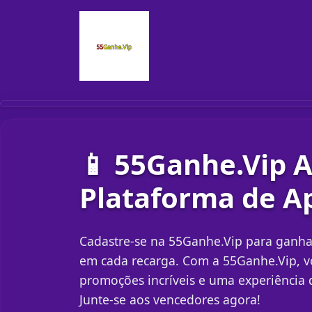
📱 55Ganhe.Vip 
Plataforma de A
Cadastre-se na 55Ganhe.Vip para ganha
em cada recarga. Com a 55Ganhe.Vip, v
promoções incríveis e uma experiência d
Junte-se aos vencedores agora!