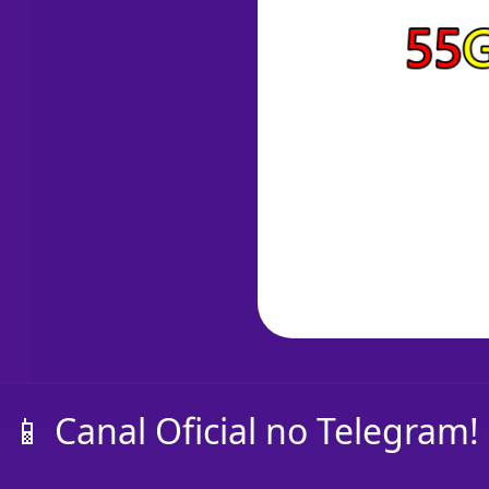
📱 Canal Oficial no Telegram!