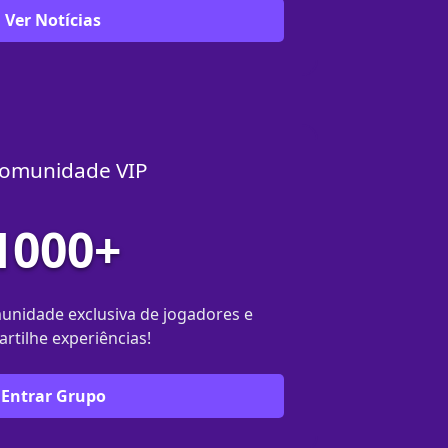
Ver Notícias
Comunidade VIP
1000+
unidade exclusiva de jogadores e
rtilhe experiências!
Entrar Grupo