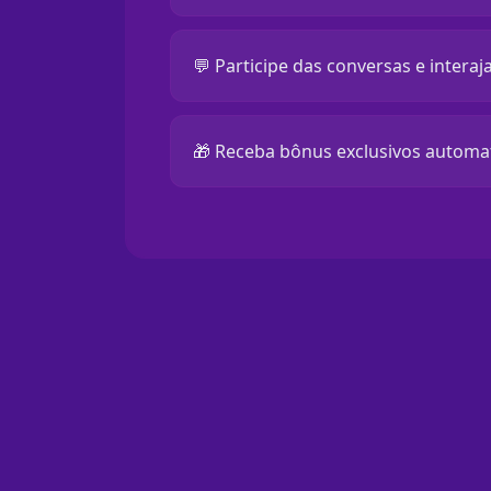
💬 Participe das conversas e interaj
🎁 Receba bônus exclusivos autom