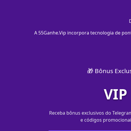
A 55Ganhe.Vip incorpora tecnologia de po
🎁 Bônus Exclu
VIP
Receba bônus exclusivos do Telegra
e códigos promocionai