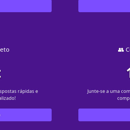
reto
👥 
t
espostas rápidas e
Junte-se a uma com
lizado!
compa
e