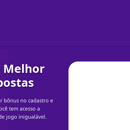
A Melhor
postas
r bônus no cadastro e
ocê tem acesso a
e jogo inigualável.