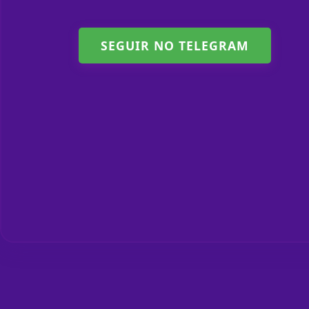
SEGUIR NO TELEGRAM