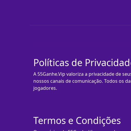
Políticas de Privacida
A 55Ganhe.Vip valoriza a privacidade de se
nossos canais de comunicação. Todos os dad
jogadores.
Termos e Condições