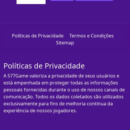
Políticas de Privacidade
Termos e Condições
Sitemap
Políticas de Privacidade
A 577Game valoriza a privacidade de seus usuários e
está empenhada em proteger todas as informações
pessoais fornecidas durante o uso de nossos canais de
comunicação. Todos os dados coletados são utilizados
exclusivamente para fins de melhoria contínua da
experiência de nossos jogadores.