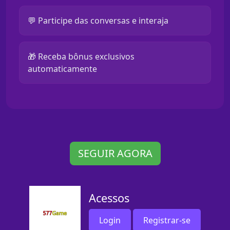
💬 Participe das conversas e interaja
🎁 Receba bônus exclusivos
automaticamente
SEGUIR AGORA
Acessos
Login
Registrar-se