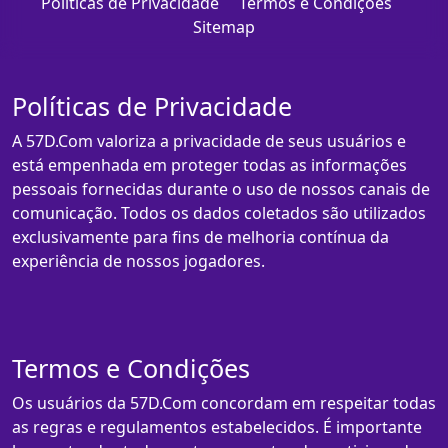
Políticas de Privacidade
Termos e Condições
Sitemap
Políticas de Privacidade
A 57D.Com valoriza a privacidade de seus usuários e
está empenhada em proteger todas as informações
pessoais fornecidas durante o uso de nossos canais de
comunicação. Todos os dados coletados são utilizados
exclusivamente para fins de melhoria contínua da
experiência de nossos jogadores.
Termos e Condições
Os usuários da 57D.Com concordam em respeitar todas
as regras e regulamentos estabelecidos. É importante