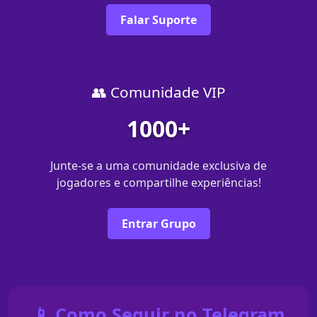
Falar Suporte
👥 Comunidade VIP
1000+
Junte-se a uma comunidade exclusiva de
jogadores e compartilhe experiências!
Entrar Grupo
📱 Como Seguir no Telegram