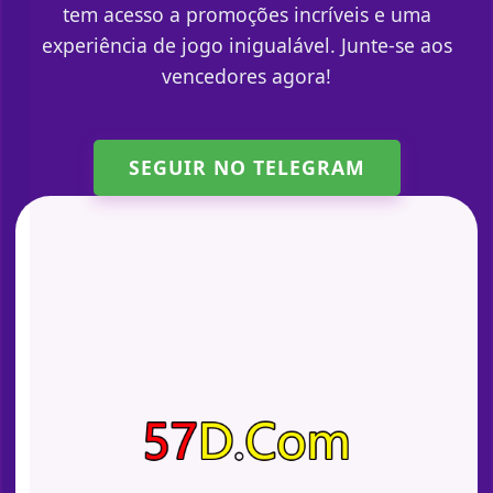
tem acesso a promoções incríveis e uma
experiência de jogo inigualável. Junte-se aos
vencedores agora!
SEGUIR NO TELEGRAM