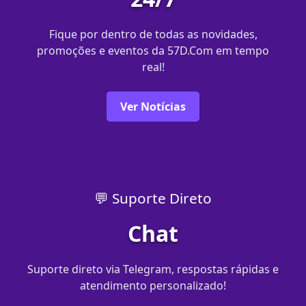
Fique por dentro de todas as novidades,
promoções e eventos da 57D.Com em tempo
real!
Ver Notícias
💬 Suporte Direto
Chat
Suporte direto via Telegram, respostas rápidas e
atendimento personalizado!