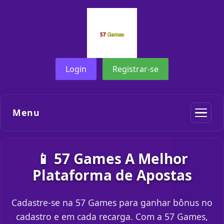
Login
Registrar-se
Menu
📱 57 Games A Melhor
Plataforma de Apostas
Cadastre-se na 57 Games para ganhar bônus no
cadastro e em cada recarga. Com a 57 Games,