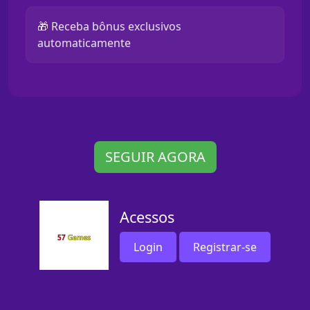
🎁 Receba bônus exclusivos
automaticamente
SEGUIR AGORA
Acessos
Login
Registrar-se