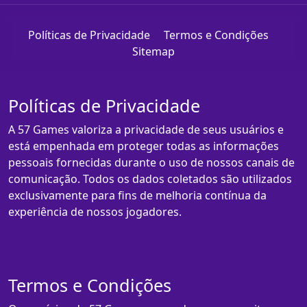
Políticas de Privacidade
Termos e Condições
Sitemap
Políticas de Privacidade
A 57 Games valoriza a privacidade de seus usuários e
está empenhada em proteger todas as informações
pessoais fornecidas durante o uso de nossos canais de
comunicação. Todos os dados coletados são utilizados
exclusivamente para fins de melhoria contínua da
experiência de nossos jogadores.
Termos e Condições