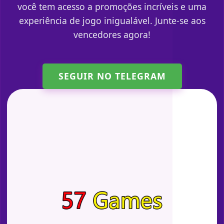
você tem acesso a promoções incríveis e uma
experiência de jogo inigualável. Junte-se aos
vencedores agora!
SEGUIR NO TELEGRAM