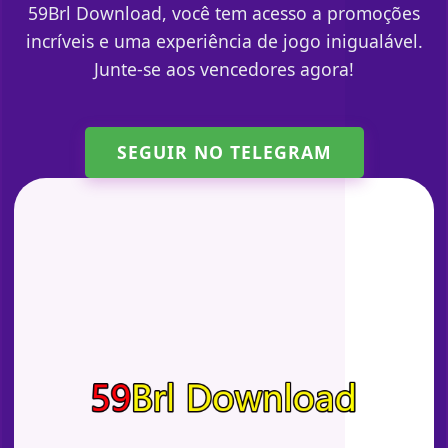
59Brl Download, você tem acesso a promoções
incríveis e uma experiência de jogo inigualável.
Junte-se aos vencedores agora!
SEGUIR NO TELEGRAM