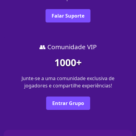
Falar Suporte
👥 Comunidade VIP
1000+
Junte-se a uma comunidade exclusiva de
jogadores e compartilhe experiências!
Entrar Grupo