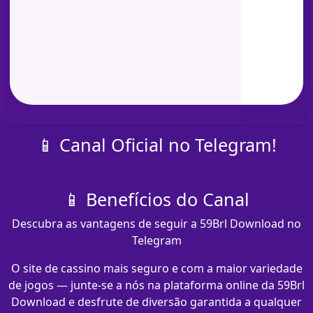
📱 Canal Oficial no Telegram!
📱 Benefícios do Canal
Descubra as vantagens de seguir a 59Brl Download no
Telegram
O site de cassino mais seguro e com a maior variedade
de jogos — junte-se a nós na plataforma online da 59Brl
Download e desfrute de diversão garantida a qualquer