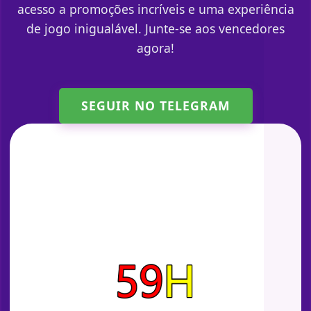
acesso a promoções incríveis e uma experiência
de jogo inigualável. Junte-se aos vencedores
agora!
SEGUIR NO TELEGRAM