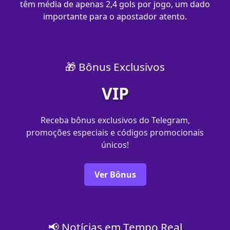
têm média de apenas 2,4 gols por jogo, um dado
importante para o apostador atento.
🎁 Bônus Exclusivos
VIP
Receba bônus exclusivos do Telegram,
promoções especiais e códigos promocionais
únicos!
Ver Bônus
📢 Notícias em Tempo Real