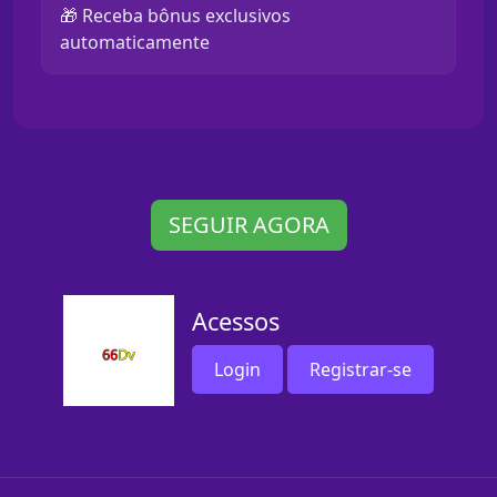
🎁 Receba bônus exclusivos
automaticamente
SEGUIR AGORA
Acessos
Login
Registrar-se