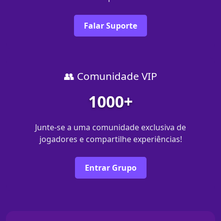
Falar Suporte
👥 Comunidade VIP
1000+
Junte-se a uma comunidade exclusiva de
jogadores e compartilhe experiências!
Entrar Grupo