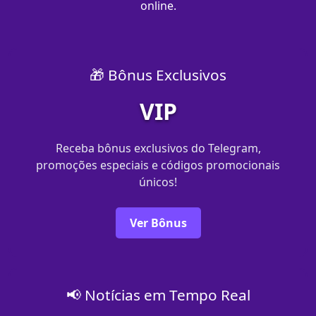
online.
🎁 Bônus Exclusivos
VIP
Receba bônus exclusivos do Telegram,
promoções especiais e códigos promocionais
únicos!
Ver Bônus
📢 Notícias em Tempo Real