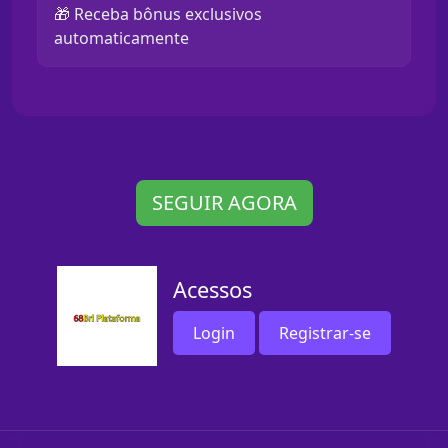
🎁 Receba bônus exclusivos
automaticamente
SEGUIR AGORA
Acessos
Login
Registrar-se