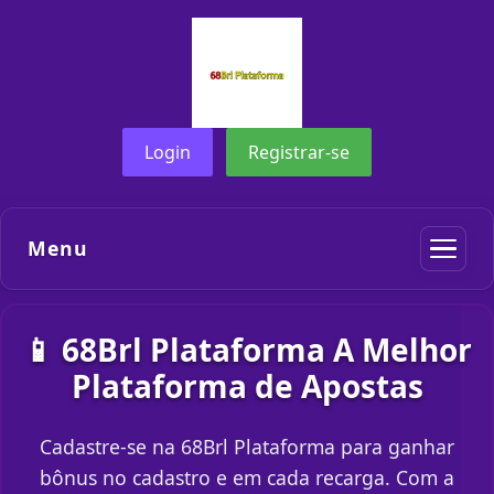
Login
Registrar-se
Menu
📱 68Brl Plataforma A Melhor
Plataforma de Apostas
Cadastre-se na 68Brl Plataforma para ganhar
bônus no cadastro e em cada recarga. Com a