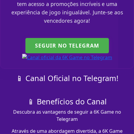
tem acesso a promoções incríveis e uma
experiência de jogo inigualável. Junte-se aos
vencedores agora!
SEGUIR NO TELEGRAM
📱 Canal Oficial no Telegram!
📱 Benefícios do Canal
Descubra as vantagens de seguir a 6K Game no
Telegram
Através de uma abordagem divertida, a 6K Game