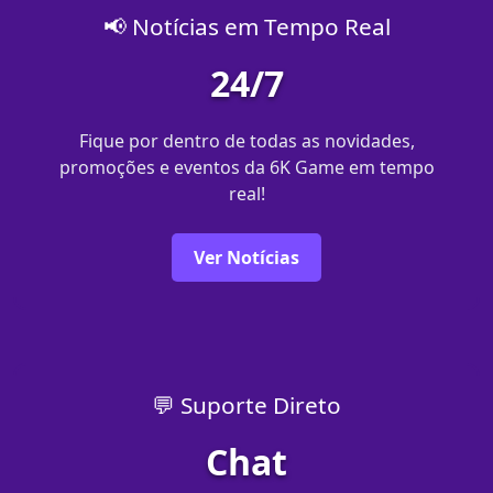
📢 Notícias em Tempo Real
24/7
Fique por dentro de todas as novidades,
promoções e eventos da 6K Game em tempo
real!
Ver Notícias
💬 Suporte Direto
Chat