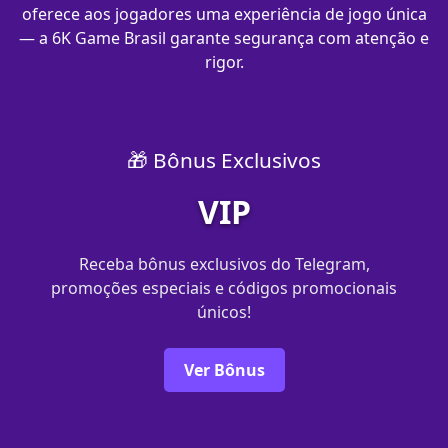
oferece aos jogadores uma experiência de jogo única
— a 6K Game Brasil garante segurança com atenção e
rigor.
🎁 Bônus Exclusivos
VIP
Receba bônus exclusivos do Telegram,
promoções especiais e códigos promocionais
únicos!
Ver Bônus