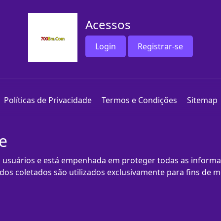
Acessos
Login
Registrar-se
Políticas de Privacidade
Termos e Condições
Sitemap
de
us usuários e está empenhada em proteger todas as informa
os coletados são utilizados exclusivamente para fins de m