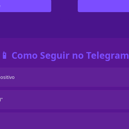
e
📱 Como Seguir no Telegram
ositivo
l"