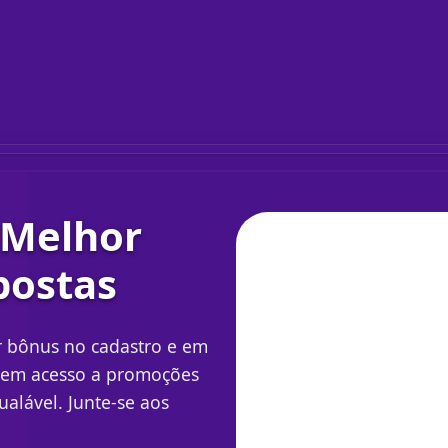
 Melhor
postas
r bônus no cadastro e em
 tem acesso a promoções
ualável. Junte-se aos