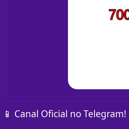
📱 Canal Oficial no Telegram!