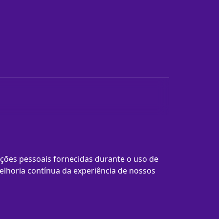
ções pessoais fornecidas durante o uso de
elhoria contínua da experiência de nossos