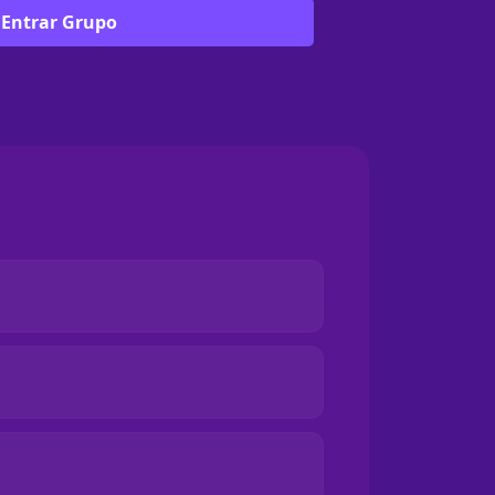
Entrar Grupo