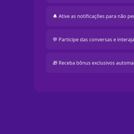
🔔 Ative as notificações para não p
💬 Participe das conversas e interaj
🎁 Receba bônus exclusivos autom