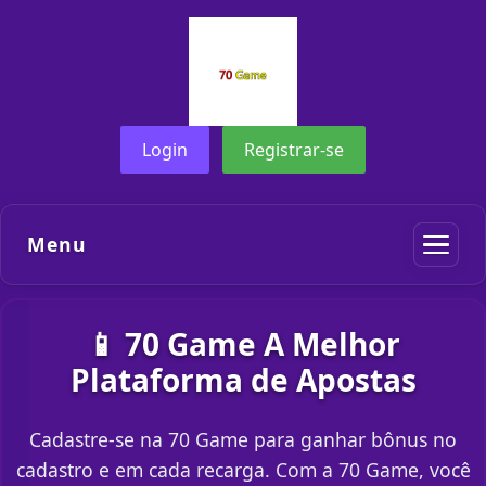
Login
Registrar-se
Menu
📱 70 Game A Melhor
Plataforma de Apostas
Cadastre-se na 70 Game para ganhar bônus no
cadastro e em cada recarga. Com a 70 Game, você