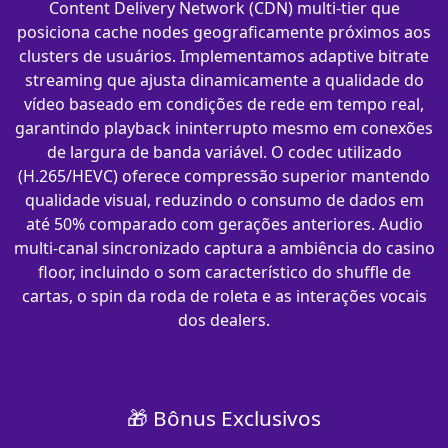
Content Delivery Network (CDN) multi-tier que
posiciona cache nodes geograficamente próximos aos
clusters de usuários. Implementamos adaptive bitrate
streaming que ajusta dinamicamente a qualidade do
vídeo baseado em condições de rede em tempo real,
garantindo playback ininterrupto mesmo em conexões
de largura de banda variável. O codec utilizado
(H.265/HEVC) oferece compressão superior mantendo
qualidade visual, reduzindo o consumo de dados em
até 50% comparado com gerações anteriores. Audio
multi-canal sincronizado captura a ambiência do casino
floor, incluindo o som característico do shuffle de
cartas, o spin da roda de roleta e as interações vocais
dos dealers.
🎁 Bônus Exclusivos