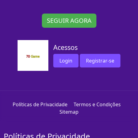
SEGUIR AGORA
Acessos
Login
Registrar-se
Políticas de Privacidade
Termos e Condições
Sitemap
Políticas de Privacidade