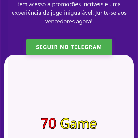
tem acesso a promoções incríveis e uma
experiência de jogo inigualável. Junte-se aos
vencedores agora!
SEGUIR NO TELEGRAM