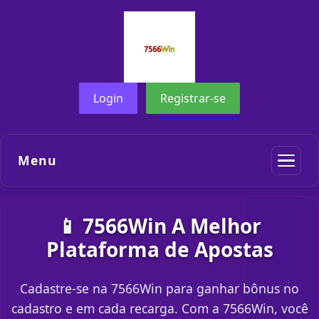
Login
Registrar-se
Menu
📱 7566Win A Melhor
Plataforma de Apostas
Cadastre-se na 7566Win para ganhar bônus no
cadastro e em cada recarga. Com a 7566Win, você