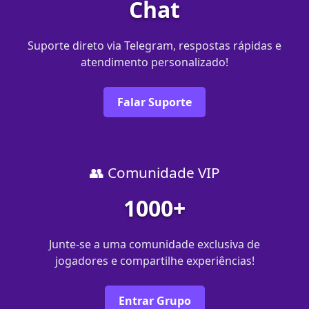
Chat
Suporte direto via Telegram, respostas rápidas e
atendimento personalizado!
Falar Suporte
👥 Comunidade VIP
1000+
Junte-se a uma comunidade exclusiva de
jogadores e compartilhe experiências!
Entrar Grupo