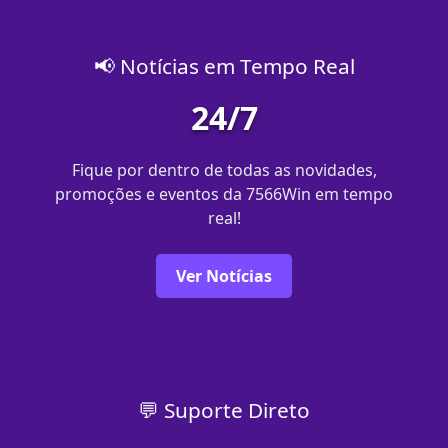
📢 Notícias em Tempo Real
24/7
Fique por dentro de todas as novidades,
promoções e eventos da 7566Win em tempo
real!
Ver Notícias
💬 Suporte Direto