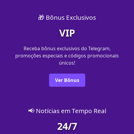
🎁 Bônus Exclusivos
VIP
Receba bônus exclusivos do Telegram,
promoções especiais e códigos promocionais
únicos!
Ver Bônus
📢 Notícias em Tempo Real
24/7