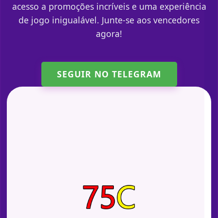
acesso a promoções incríveis e uma experiência
de jogo inigualável. Junte-se aos vencedores
agora!
SEGUIR NO TELEGRAM