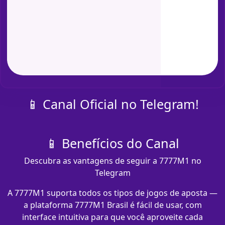
📱 Canal Oficial no Telegram!
📱 Benefícios do Canal
Descubra as vantagens de seguir a 7777M1 no
Telegram
A 7777M1 suporta todos os tipos de jogos de aposta —
a plataforma 7777M1 Brasil é fácil de usar, com
interface intuitiva para que você aproveite cada