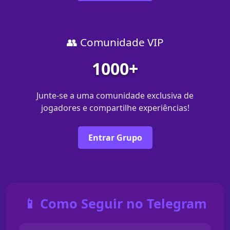
👥 Comunidade VIP
1000+
Junte-se a uma comunidade exclusiva de
jogadores e compartilhe experiências!
Entrar Grupo
📱 Como Seguir no Telegram