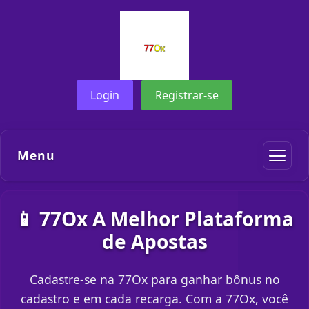
Login
Registrar-se
Menu
📱 77Ox A Melhor Plataforma
de Apostas
Cadastre-se na 77Ox para ganhar bônus no
cadastro e em cada recarga. Com a 77Ox, você