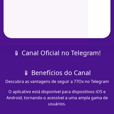
📱 Canal Oficial no Telegram!
📱 Benefícios do Canal
Descubra as vantagens de seguir a 77Ox no Telegram
O aplicativo está disponível para dispositivos iOS e
Android, tornando-o acessível a uma ampla gama de
usuários.