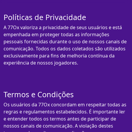
Políticas de Privacidade
A 77Ox valoriza a privacidade de seus usuários e está
empenhada em proteger todas as informações
pessoais fornecidas durante o uso de nossos canais de
comunicação. Todos os dados coletados são utilizados
exclusivamente para fins de melhoria contínua da
experiência de nossos jogadores.
Termos e Condições
Os usuários da 77Ox concordam em respeitar todas as
regras e regulamentos estabelecidos. É importante ler
e entender todos os termos antes de participar de
nossos canais de comunicação. A violação destes