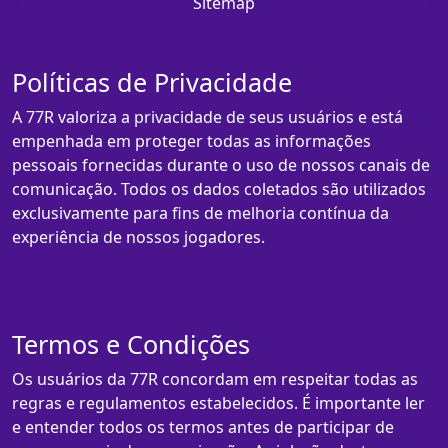
Sitemap
Políticas de Privacidade
A 77R valoriza a privacidade de seus usuários e está
empenhada em proteger todas as informações
pessoais fornecidas durante o uso de nossos canais de
comunicação. Todos os dados coletados são utilizados
exclusivamente para fins de melhoria contínua da
experiência de nossos jogadores.
Termos e Condições
Os usuários da 77R concordam em respeitar todas as
regras e regulamentos estabelecidos. É importante ler
e entender todos os termos antes de participar de