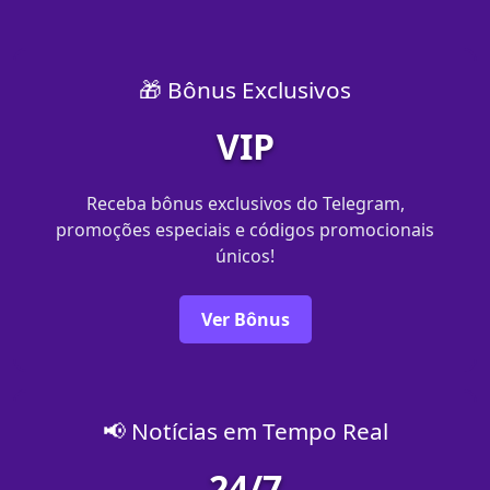
🎁 Bônus Exclusivos
VIP
Receba bônus exclusivos do Telegram,
promoções especiais e códigos promocionais
únicos!
Ver Bônus
📢 Notícias em Tempo Real
24/7