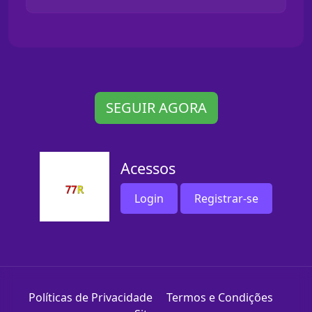
SEGUIR AGORA
Acessos
Login
Registrar-se
Políticas de Privacidade
Termos e Condições