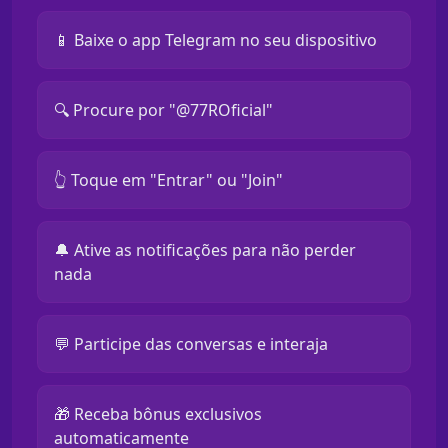
📱 Baixe o app Telegram no seu dispositivo
🔍 Procure por "@77ROficial"
👆 Toque em "Entrar" ou "Join"
🔔 Ative as notificações para não perder
nada
💬 Participe das conversas e interaja
🎁 Receba bônus exclusivos
automaticamente