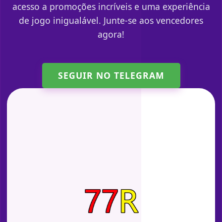
acesso a promoções incríveis e uma experiência
de jogo inigualável. Junte-se aos vencedores
agora!
SEGUIR NO TELEGRAM