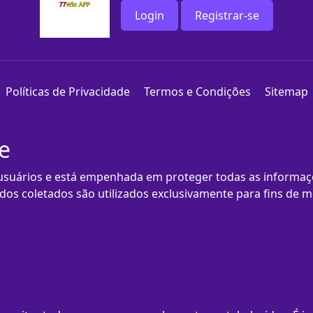
Login
Registrar-se
Políticas de Privacidade
Termos e Condições
Sitemap
de
 usuários e está empenhada em proteger todas as informaç
os coletados são utilizados exclusivamente para fins de m