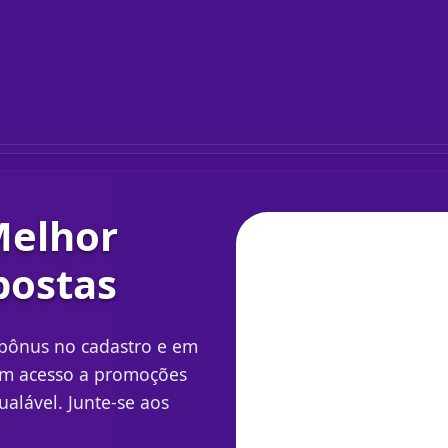
Melhor
postas
bônus no cadastro e em
em acesso a promoções
ualável. Junte-se aos