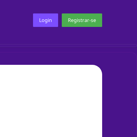
Login
Registrar-se