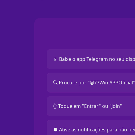
📱 Baixe o app Telegram no seu disp
🔍 Procure por "@77Win APPOficial"
👆 Toque em "Entrar" ou "Join"
🔔 Ative as notificações para não p