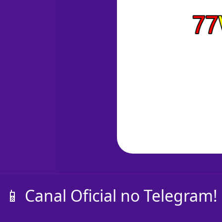
📱 Canal Oficial no Telegram!