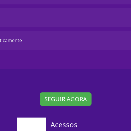
a
aticamente
SEGUIR AGORA
Acessos