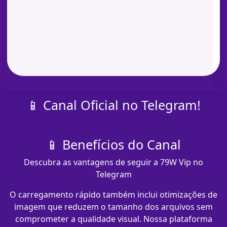
📱 Canal Oficial no Telegram!
📱 Benefícios do Canal
Descubra as vantagens de seguir a 79W Vip no
Telegram
O carregamento rápido também inclui otimizações de
imagem que reduzem o tamanho dos arquivos sem
comprometer a qualidade visual. Nossa plataforma