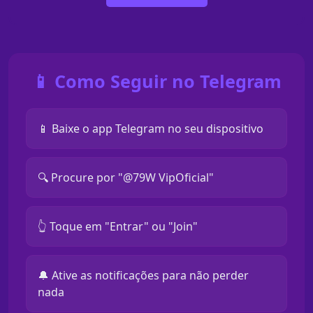
📱 Como Seguir no Telegram
📱 Baixe o app Telegram no seu dispositivo
🔍 Procure por "@79W VipOficial"
👆 Toque em "Entrar" ou "Join"
🔔 Ative as notificações para não perder
nada