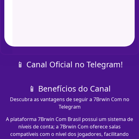
📱 Canal Oficial no Telegram!
📱 Benefícios do Canal
Descubra as vantagens de seguir a 7Brwin Com no
Telegram
A plataforma 7Brwin Com Brasil possui um sistema de
níveis de conta; a 7Brwin Com oferece salas
compatíveis com o nível dos jogadores, facilitando