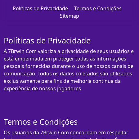
Políticas de Privacidade
Termos e Condições
Sitemap
Políticas de Privacidade
A 7Brwin Com valoriza a privacidade de seus usuários e
está empenhada em proteger todas as informações
pessoais fornecidas durante o uso de nossos canais de
comunicação. Todos os dados coletados são utilizados
exclusivamente para fins de melhoria contínua da
experiência de nossos jogadores.
Termos e Condições
Os usuários da 7Brwin Com concordam em respeitar