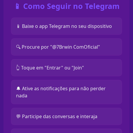
📱 Como Seguir no Telegram
📱 Baixe o app Telegram no seu dispositivo
🔍 Procure por "@7Brwin ComOficial"
👆 Toque em "Entrar" ou "Join"
🔔 Ative as notificações para não perder
nada
💬 Participe das conversas e interaja