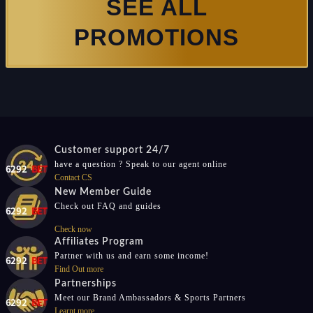
SEE ALL
PROMOTIONS
Customer support 24/7
have a question ? Speak to our agent online
Contact CS
New Member Guide
Check out FAQ and guides
Check now
Affiliates Program
Partner with us and earn some income!
Find Out more
Partnerships
Meet our Brand Ambassadors & Sports Partners
Learnt more