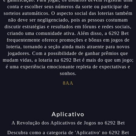
conta e escolher seus números da sorte ou participar de
sorteios automáticos. O aspecto social das loterias também
não deve ser negligenciado, pois as pessoas costumam
discutir estratégias e resultados em fóruns e redes sociais,
criando uma comunidade ativa. Além disso, a 6292 Bet
frequentemente oferece promoções e bônus em jogos de
loteria, tornando a seção ainda mais atraente para novos
jogadores. Com a possibilidade de ganhar prêmios que
mudam vidas, a lotaria na 6292 Bet é mais do que um jogo;
é uma experiência emocionante repleta de expectativas e
sonhos.
8AA
Aplicativo
A Revolução dos Aplicativos de Jogos no 6292 Bet
Descubra como a categoria de 'Aplicativo' no 6292 Bet